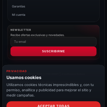
Garantías
Mi cuenta
NEWSLETTER
Recibe ofertas exclusivas y novedades.
Correo
electrónico
SUSCRIBIRME
PRIVACIDAD
Distribuidor oficial Ajax y Hikvision
Confianza Online
Usamos cookies
Envío 24/48h
Garantía oficial
Compra segura
Utilizamos cookies técnicas imprescindibles y, con tu
permiso, analítica y publicidad para mejorar el sitio y
medir campañas.
© 2026 CCTV & Alarmas
ACEPTAR TODAS