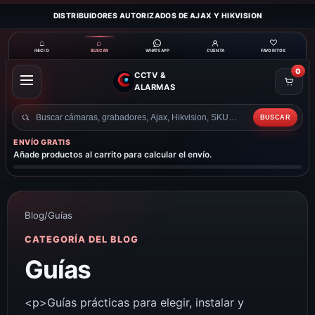
DISTRIBUIDORES AUTORIZADOS DE AJAX Y HIKVISION
⌂
⌕
♡
INICIO
BUSCAR
CUENTA
FAVORITOS
WHATSAPP
0
CCTV &
ABRIR
ALARMAS
MENÚ
BUSCAR
Buscar
productos
ENVÍO GRATIS
Añade productos al carrito para calcular el envío.
Blog
/
Guías
CATEGORÍA DEL BLOG
Guías
<p>Guías prácticas para elegir, instalar y