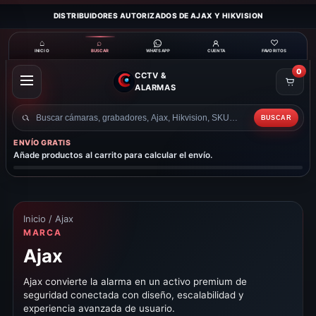
DISTRIBUIDORES AUTORIZADOS DE AJAX Y HIKVISION
⌂
⌕
♡
INICIO
BUSCAR
CUENTA
FAVORITOS
WHATSAPP
0
CCTV &
ABRIR
ALARMAS
MENÚ
BUSCAR
Buscar
productos
ENVÍO GRATIS
Añade productos al carrito para calcular el envío.
Inicio
/ Ajax
MARCA
Ajax
Ajax convierte la alarma en un activo premium de
seguridad conectada con diseño, escalabilidad y
experiencia avanzada de usuario.