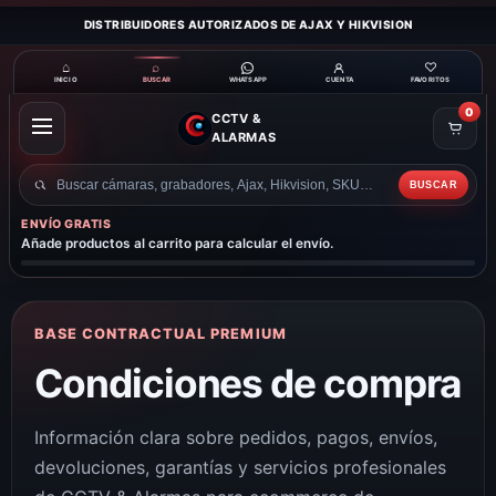
DISTRIBUIDORES AUTORIZADOS DE AJAX Y HIKVISION
⌂
⌕
♡
INICIO
BUSCAR
CUENTA
FAVORITOS
WHATSAPP
0
CCTV &
ABRIR
ALARMAS
MENÚ
BUSCAR
Buscar
productos
ENVÍO GRATIS
Añade productos al carrito para calcular el envío.
BASE CONTRACTUAL PREMIUM
Condiciones de compra
Información clara sobre pedidos, pagos, envíos,
devoluciones, garantías y servicios profesionales