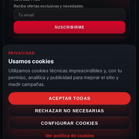
Recibe ofertas exclusivas y novedades.
Correo
electrónico
SUSCRIBIRME
PRIVACIDAD
Distribuidor oficial Ajax y Hikvision
Confianza Online
Usamos cookies
Envío 24/48h
Garantía oficial
Compra segura
Utilizamos cookies técnicas imprescindibles y, con tu
permiso, analítica y publicidad para mejorar el sitio y
medir campañas.
© 2026 CCTV & Alarmas
ACEPTAR TODAS
Aviso Legal
Privacidad
Cookies
Configurar cookies
RECHAZAR NO NECESARIAS
Condiciones de compra
Envíos
Garantías
CONFIGURAR COOKIES
Devoluciones
Ver política de cookies