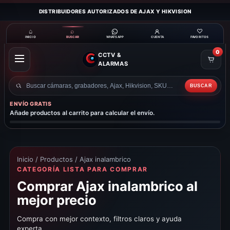
DISTRIBUIDORES AUTORIZADOS DE AJAX Y HIKVISION
⌂
⌕
♡
INICIO
BUSCAR
CUENTA
FAVORITOS
WHATSAPP
0
CCTV &
ABRIR
ALARMAS
MENÚ
BUSCAR
Buscar
productos
ENVÍO GRATIS
Añade productos al carrito para calcular el envío.
Inicio
/
Productos
/ Ajax inalambrico
CATEGORÍA LISTA PARA COMPRAR
Comprar Ajax inalambrico al
mejor precio
Compra con mejor contexto, filtros claros y ayuda
experta.