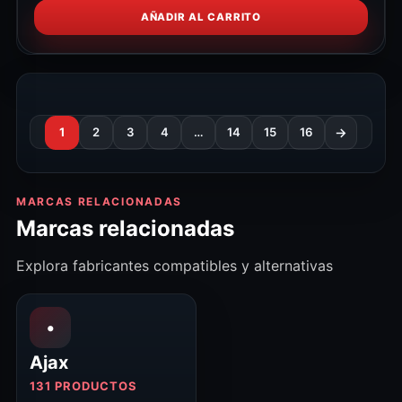
AÑADIR AL CARRITO
1
2
3
4
…
14
15
16
→
MARCAS RELACIONADAS
Marcas relacionadas
Explora fabricantes compatibles y alternativas
•
Ajax
131 PRODUCTOS