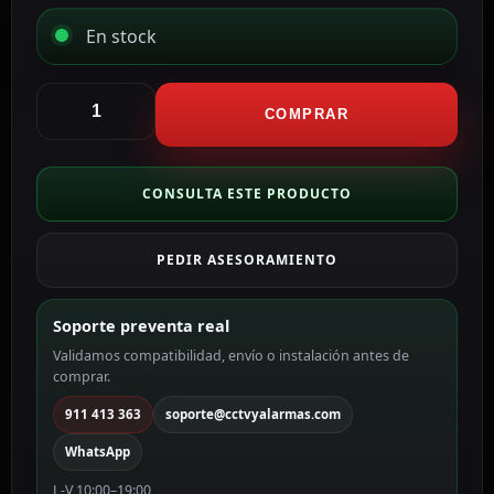
En stock
Ajax
Botón
COMPRAR
manual
de
alarma
CONSULTA ESTE PRODUCTO
de
incendio
PEDIR ASESORAMIENTO
amarillo
color
amarillo
Soporte preventa real
AJ-
Validamos compatibilidad, envío o instalación antes de
MANUALCALLPOINT-
comprar.
YELLOW
cantidad
911 413 363
soporte@cctvyalarmas.com
WhatsApp
L-V 10:00–19:00