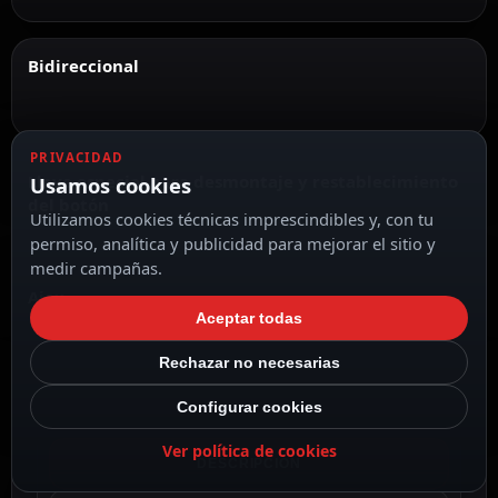
Bidireccional
PRIVACIDAD
Llave especial para desmontaje y restablecimiento
Usamos cookies
del botón
Utilizamos cookies técnicas imprescindibles y, con tu
permiso, analítica y publicidad para mejorar el sitio y
medir campañas.
Ajax
Aceptar todas
Rechazar no necesarias
Configurar cookies
Ver política de cookies
DESCRIPCIÓN