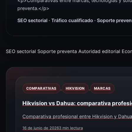
<p>Comparativas entre marcas, tecnologías y sol
preventa.</p>
SEO sectorial · Tráfico cualificado · Soporte preve
SEO sectorial
Soporte preventa
Autoridad editorial
Eco
COMPARATIVAS
HIKVISION
MARCAS
Hikvision vs Dahua: comparativa profesi
Comparativa profesional entre Hikvision y Dahua 
16 de junio de 2026
3 min lectura