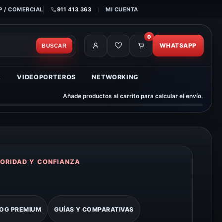
 / COMERCIAL
911 413 363
MI CUENTA
0
WHATSAPP
BUSCAR
A
VIDEOPORTEROS
NETWORKING
Añade productos al carrito para calcular el envío.
ORIDAD Y CONFIANZA
OG PREMIUM
GUÍAS Y COMPARATIVAS