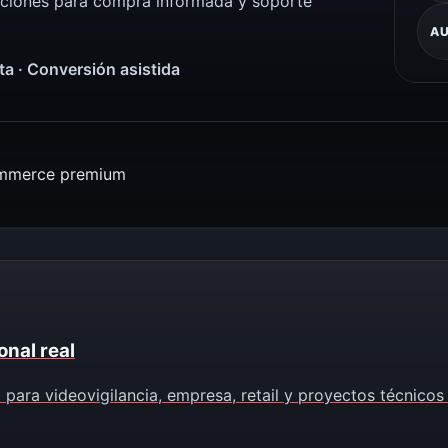
uciones para compra informada y soporte
AU
nta · Conversión asistida
mmerce premium
onal real
para videovigilancia, empresa, retail y proyectos técnicos 