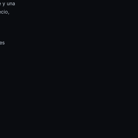
e y una
cio,
es