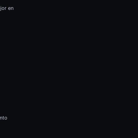
jor en
ento