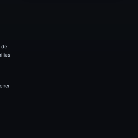
 de
ilias
tener