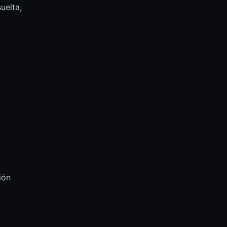
uelta,
ión