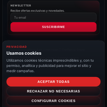
NEWSLETTER
Recibe ofertas exclusivas y novedades.
Correo
electrónico
SUSCRIBIRME
PRIVACIDAD
Distribuidor oficial Ajax y Hikvision
Confianza Online
Usamos cookies
Envío 24/48h
Garantía oficial
Compra segura
Utilizamos cookies técnicas imprescindibles y, con tu
permiso, analítica y publicidad para mejorar el sitio y
medir campañas.
© 2026 CCTV & Alarmas
ACEPTAR TODAS
Aviso Legal
Privacidad
Cookies
Configurar cookies
RECHAZAR NO NECESARIAS
Condiciones de compra
Envíos
Garantías
CONFIGURAR COOKIES
Devoluciones