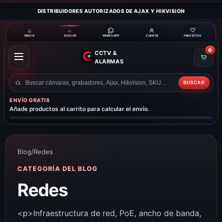
DISTRIBUIDORES AUTORIZADOS DE AJAX Y HIKVISION
⌂
⌕
♡
INICIO
BUSCAR
CUENTA
FAVORITOS
WHATSAPP
0
CCTV &
ABRIR
ALARMAS
MENÚ
BUSCAR
Buscar
productos
ENVÍO GRATIS
Añade productos al carrito para calcular el envío.
Blog
/
Redes
CATEGORÍA DEL BLOG
Redes
<p>Infraestructura de red, PoE, ancho de banda,