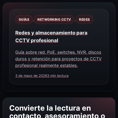
GUÍAS
NETWORKING CCTV
REDES
Redes y almacenamiento para
CCTV profesional
Guía sobre red, PoE, switches, NVR, discos
duros y retención para proyectos de CCTV
profesional realmente estables.
3 de mayo de 2026
3 min lectura
Convierte la lectura en
contacto, asesoramiento o