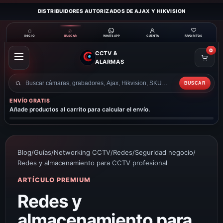
DISTRIBUIDORES AUTORIZADOS DE AJAX Y HIKVISION
⌂
⌕
♡
INICIO
BUSCAR
CUENTA
FAVORITOS
WHATSAPP
0
CCTV &
ABRIR
ALARMAS
MENÚ
BUSCAR
Buscar
productos
ENVÍO GRATIS
Añade productos al carrito para calcular el envío.
Blog
/
Guías
/
Networking CCTV
/
Redes
/
Seguridad negocio
/
Redes y almacenamiento para CCTV profesional
ARTÍCULO PREMIUM
Redes y
almacenamiento para