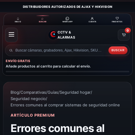
DISTRIBUIDORES AUTORIZADOS DE AJAX Y HIKVISION
⌂
⌕
♡
INICIO
BUSCAR
CUENTA
FAVORITOS
WHATSAPP
0
CCTV &
ABRIR
ALARMAS
MENÚ
BUSCAR
Buscar
productos
ENVÍO GRATIS
Añade productos al carrito para calcular el envío.
Blog
/
Comparativas
/
Guías
/
Seguridad hogar
/
Seguridad negocio
/
Errores comunes al comprar sistemas de seguridad online
ARTÍCULO PREMIUM
Errores comunes al