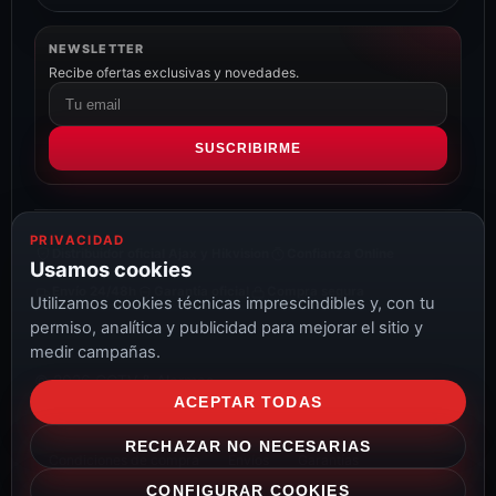
NEWSLETTER
Recibe ofertas exclusivas y novedades.
Correo
electrónico
SUSCRIBIRME
PRIVACIDAD
Distribuidor oficial Ajax y Hikvision
Confianza Online
Usamos cookies
Envío 24/48h
Garantía oficial
Compra segura
Utilizamos cookies técnicas imprescindibles y, con tu
permiso, analítica y publicidad para mejorar el sitio y
medir campañas.
© 2026 CCTV & Alarmas
ACEPTAR TODAS
Aviso Legal
Privacidad
Cookies
Configurar cookies
RECHAZAR NO NECESARIAS
Condiciones de compra
Envíos
Garantías
CONFIGURAR COOKIES