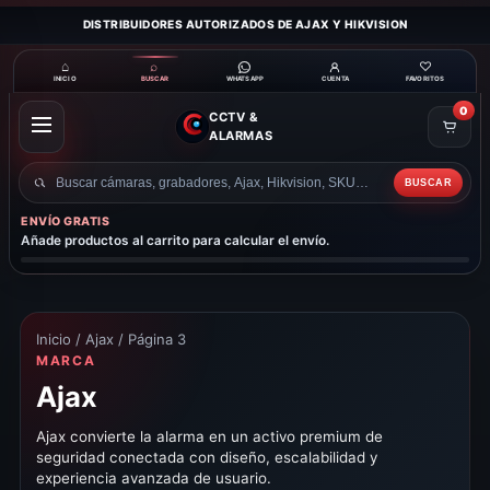
DISTRIBUIDORES AUTORIZADOS DE AJAX Y HIKVISION
⌂
⌕
♡
INICIO
BUSCAR
CUENTA
FAVORITOS
WHATSAPP
0
CCTV &
ABRIR
ALARMAS
MENÚ
BUSCAR
Buscar
productos
ENVÍO GRATIS
Añade productos al carrito para calcular el envío.
Inicio
/
Ajax
/ Página 3
MARCA
Ajax
Ajax convierte la alarma en un activo premium de
seguridad conectada con diseño, escalabilidad y
experiencia avanzada de usuario.