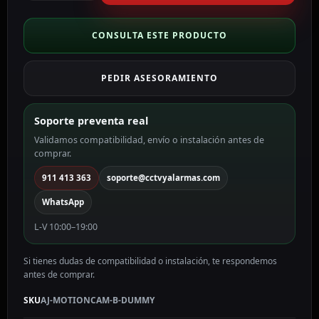
para
fotodetector
MOTIONCAM
CONSULTA ESTE PRODUCTO
color
negro
PEDIR ASESORAMIENTO
AJ-
MOTIONCAM-
B-
Soporte preventa real
DUMMY
Validamos compatibilidad, envío o instalación antes de
cantidad
comprar.
911 413 363
soporte@cctvyalarmas.com
WhatsApp
L-V 10:00–19:00
Si tienes dudas de compatibilidad o instalación, te respondemos
antes de comprar.
SKU
AJ-MOTIONCAM-B-DUMMY