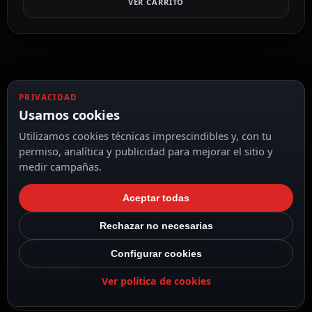
VER CARRITO
PRIVACIDAD
Usamos cookies
Utilizamos cookies técnicas imprescindibles y, con tu
CARACTERÍSTICAS DESTACADAS
permiso, analítica y publicidad para mejorar el sitio y
VER TODAS LAS CARACTERÍSTICAS
medir campañas.
Ajax
Aceptar todas
Rechazar no necesarias
Configurar cookies
Color negro
Ver política de cookies