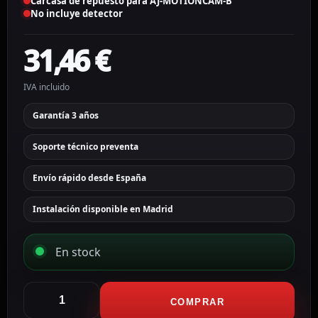
Carcasa de repuesto para AJ-MOTIONCAM-B
No incluye detector
31,46
€
IVA incluido
Garantía 3 años
Soporte técnico preventa
Envío rápido desde España
Instalación disponible en Madrid
En stock
Ajax
Carcasa
COMPRAR