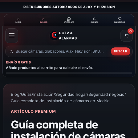
DISTRIBUIDORES AUTORIZADOS DE AJAX Y HIKVISION
⌂
⌕
♡
INICIO
BUSCAR
CUENTA
FAVORITOS
WHATSAPP
0
CCTV &
ABRIR
ALARMAS
MENÚ
BUSCAR
Buscar
productos
ENVÍO GRATIS
Añade productos al carrito para calcular el envío.
Blog
/
Guías
/
Instalación
/
Seguridad hogar
/
Seguridad negocio
/
Guía completa de instalación de cámaras en Madrid
ARTÍCULO PREMIUM
Guía completa de
instalación de cámaras