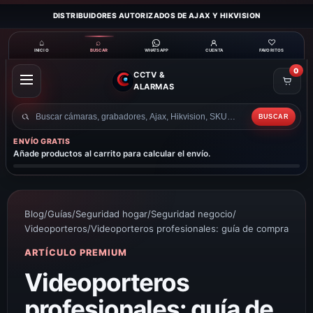
DISTRIBUIDORES AUTORIZADOS DE AJAX Y HIKVISION
⌂
⌕
♡
INICIO
BUSCAR
CUENTA
FAVORITOS
WHATSAPP
0
CCTV &
ABRIR
ALARMAS
MENÚ
BUSCAR
Buscar
productos
ENVÍO GRATIS
Añade productos al carrito para calcular el envío.
Blog
/
Guías
/
Seguridad hogar
/
Seguridad negocio
/
Videoporteros
/
Videoporteros profesionales: guía de compra
ARTÍCULO PREMIUM
Videoporteros
profesionales: guía de