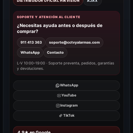
DISTRIBUIDOR OFICIAL HIKVISION
AJAX
SOPORTE Y ATENCIÓN AL CLIENTE
¿Necesitas ayuda antes o después de
comprar?
911 413 363
soporte@cctvyalarmas.com
WhatsApp
Contacto
L-V 10:00–19:00 · Soporte preventa, pedidos, garantías
y devoluciones.
WhatsApp
YouTube
Instagram
TikTok
4,9★ en Google