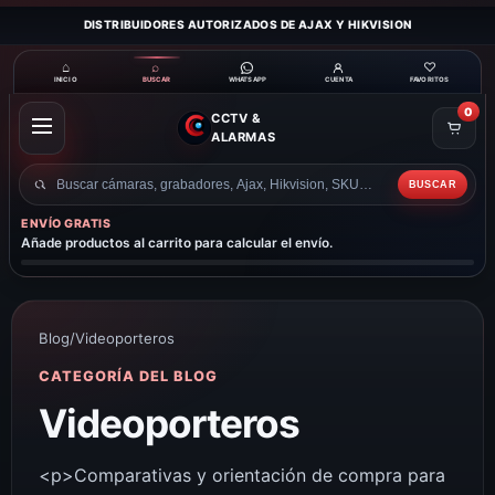
DISTRIBUIDORES AUTORIZADOS DE AJAX Y HIKVISION
⌂
⌕
♡
INICIO
BUSCAR
CUENTA
FAVORITOS
WHATSAPP
0
CCTV &
ABRIR
ALARMAS
MENÚ
BUSCAR
Buscar
productos
ENVÍO GRATIS
Añade productos al carrito para calcular el envío.
Blog
/
Videoporteros
CATEGORÍA DEL BLOG
Videoporteros
<p>Comparativas y orientación de compra para