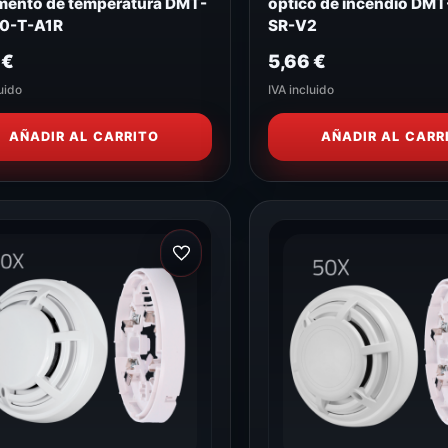
mento de temperatura DMT-
óptico de incendio DM
0-T-A1R
SR-V2
9
€
5,66
€
uido
IVA incluido
AÑADIR AL CARRITO
AÑADIR AL CARR