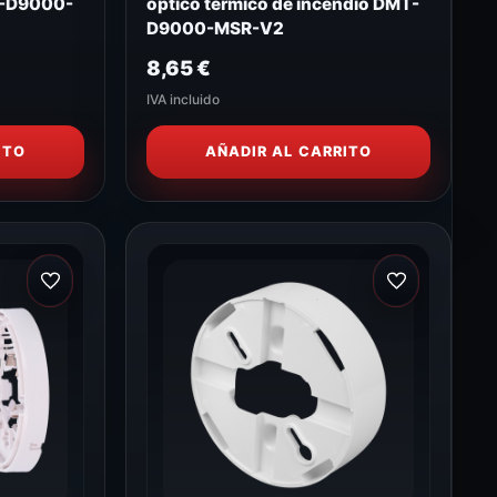
T-D9000-
óptico térmico de incendio DMT-
D9000-MSR-V2
8,65
€
IVA incluido
ITO
AÑADIR AL CARRITO