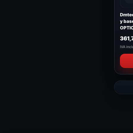
Dmtec
y ba
OPTI
361,
IVA incl