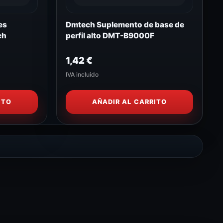
es
Dmtech Suplemento de base de
ch
perfil alto DMT-B9000F
1,42
€
IVA incluido
ITO
AÑADIR AL CARRITO