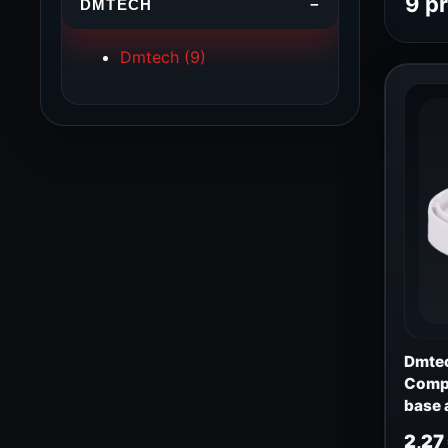
9 p
DMTECH
−
Dmtech
(9)
Dmtec
Compa
base
2,27