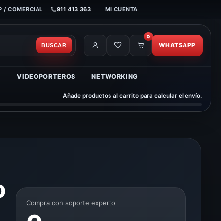
 / COMERCIAL
911 413 363
MI CUENTA
0
WHATSAPP
BUSCAR
A
VIDEOPORTEROS
NETWORKING
Añade productos al carrito para calcular el envío.
o
Compra con soporte experto