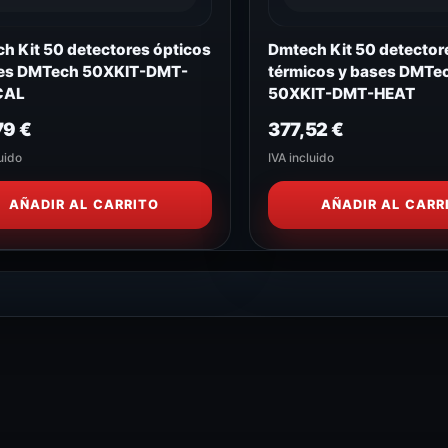
h Kit 50 detectores ópticos
Dmtech Kit 50 detector
ses DMTech 50XKIT-DMT-
térmicos y bases DMTe
CAL
50XKIT-DMT-HEAT
79
€
377,52
€
uido
IVA incluido
AÑADIR AL CARRITO
AÑADIR AL CARR