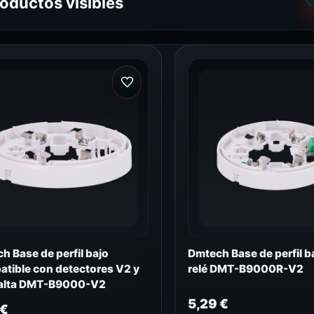
roductos visibles
h Base de perfil bajo
Dmtech Base de perfil b
tible con detectores V2 y
relé DMT-B9000R-V2
 alta DMT-B9000-V2
5,29
€
€