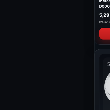
incre
D900
5,2
IVA incl