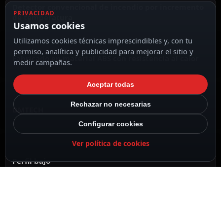
Detector convencional de incendio por incremento
PRIVACIDAD
de temperatura
Usamos cookies
Utilizamos cookies técnicas imprescindibles y, con tu
permiso, analítica y publicidad para mejorar el sitio y
Fabricado en material ABS con resistencia al calor
medir campañas.
Aceptar todas
Rechazar no necesarias
DMTECH
Configurar cookies
Ver política de cookies
Perfil bajo