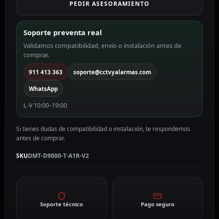
PEDIR ASESORAMIENTO
DMT-
D9000-
T-
Soporte preventa real
A1R-
Validamos compatibilidad, envío o instalación antes de
V2
comprar.
cantidad
911 413 363
soporte@cctvyalarmas.com
WhatsApp
L-V 10:00–19:00
Si tienes dudas de compatibilidad o instalación, te respondemos
antes de comprar.
SKU
DMT-D9000-T-A1R-V2
Soporte técnico
Pago seguro