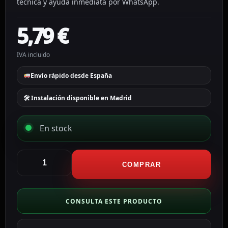
técnica y ayuda inmediata por WhatsApp.
5,79
€
IVA incluido
Envío rápido desde España
🛠 Instalación disponible en Madrid
En stock
Dmtech
Detector
COMPRAR
convencional
de
incremento
CONSULTA ESTE PRODUCTO
de
temperatura