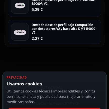
B9000R-V2
5,29
€
Dmtech Base de perfil bajo Compatible
con detectores V2 y base alta DMT-B9000-
V2
2,27
€
PRIVACIDAD
Usamos cookies
CARACTERÍSTICAS DESTACADAS
Utilizamos cookies técnicas imprescindibles y, con tu
VER TODAS LAS CARACTERÍSTICAS
permiso, analítica y publicidad para mejorar el sitio y
medir campañas.
Compatible con todas las bases DMTech