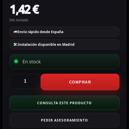
1,42
€
IVA incluido
Envío rápido desde España
🛠 Instalación disponible en Madrid
En stock
Dmtech
Suplemento
COMPRAR
de
base
de
CONSULTA ESTE PRODUCTO
perfil
alto
PEDIR ASESORAMIENTO
DMT-
B9000F