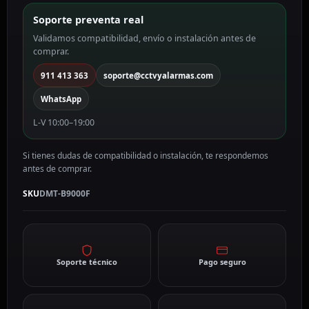
cantidad
Soporte preventa real
Validamos compatibilidad, envío o instalación antes de
comprar.
911 413 363
soporte@cctvyalarmas.com
WhatsApp
L-V 10:00–19:00
Si tienes dudas de compatibilidad o instalación, te respondemos
antes de comprar.
SKU
DMT-B9000F
Soporte técnico
Pago seguro