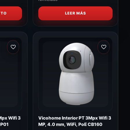
ITO
LEER MÁS
Mpx Wifi 3
Vicohome Interior PT 3Mpx Wifi 3
DP01
MP, 4.0 mm, WiFi, PoE CB160