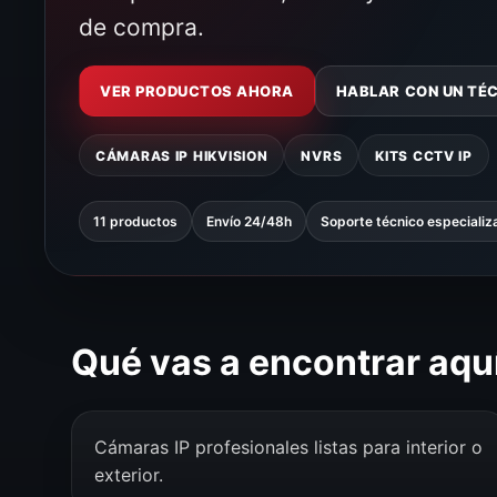
de compra.
VER PRODUCTOS AHORA
HABLAR CON UN TÉ
CÁMARAS IP HIKVISION
NVRS
KITS CCTV IP
11 productos
Envío 24/48h
Soporte técnico especializ
Qué vas a encontrar aqu
Cámaras IP profesionales listas para interior o
exterior.