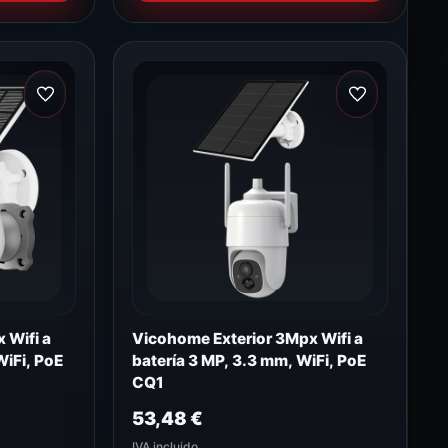
 Wifi a
Vicohome Exterior 3Mpx Wifi a
WiFi, PoE
batería 3 MP, 3.3 mm, WiFi, PoE
CQ1
53,48
€
IVA incluido