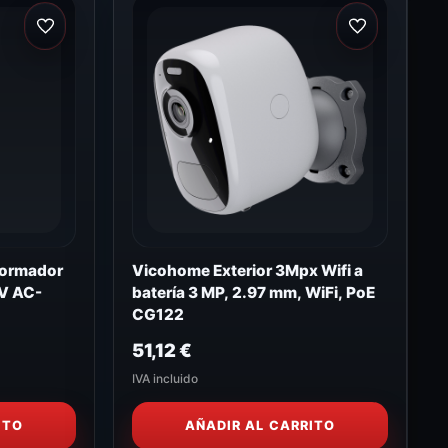
formador
Vicohome Exterior 3Mpx Wifi a
V AC-
batería 3 MP, 2.97 mm, WiFi, PoE
CG122
51,12
€
IVA incluido
ITO
AÑADIR AL CARRITO