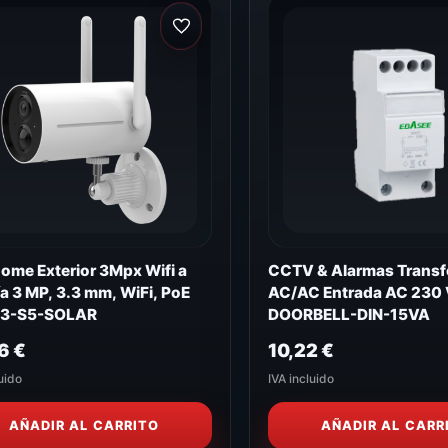
ome Exterior 3Mpx Wifi a
CCTV & Alarmas Trans
ía 3 MP, 3.3 mm, WiFi, PoE
AC/AC Entrada AC 230 
3-S5-SOLAR
DOORBELL-DIN-15VA
06
€
10,22
€
uido
IVA incluido
AÑADIR AL CARRITO
AÑADIR AL CARR