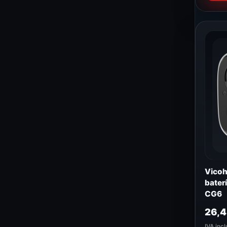
Vicoh
bater
CG6
26,
IVA incl