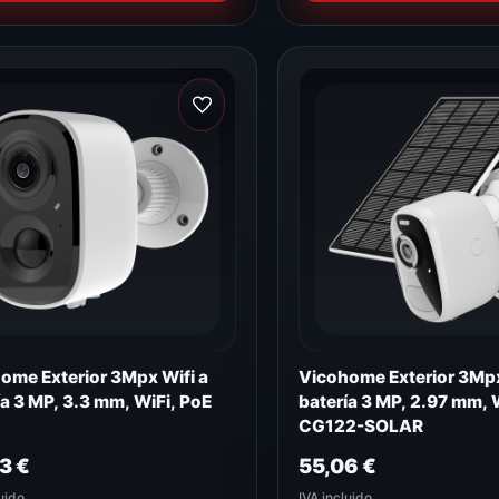
ome Exterior 3Mpx Wifi a
Vicohome Exterior 3Mpx
ía 3 MP, 3.3 mm, WiFi, PoE
batería 3 MP, 2.97 mm, 
CG122-SOLAR
43
€
55,06
€
uido
IVA incluido