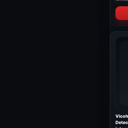
Vicoh
Dete