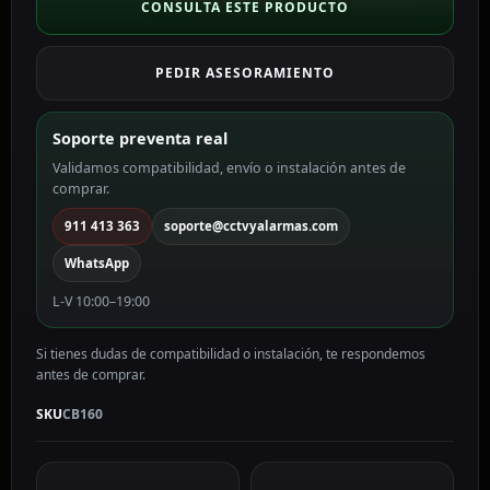
Wifi
CONSULTA ESTE PRODUCTO
3
MP,
PEDIR ASESORAMIENTO
4.0
mm,
WiFi,
Soporte preventa real
PoE
Validamos compatibilidad, envío o instalación antes de
CB160
comprar.
cantidad
911 413 363
soporte@cctvyalarmas.com
WhatsApp
L-V 10:00–19:00
Si tienes dudas de compatibilidad o instalación, te respondemos
antes de comprar.
SKU
CB160