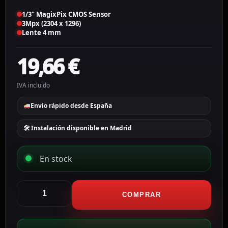
1/3" MagixPix CMOS Sensor
3Mpx (2304 x 1296)
Lente 4 mm
19,66
€
IVA incluido
Envío rápido desde España
🛠 Instalación disponible en Madrid
En stock
Vicohome
Interior
COMPRAR
PT
3Mpx