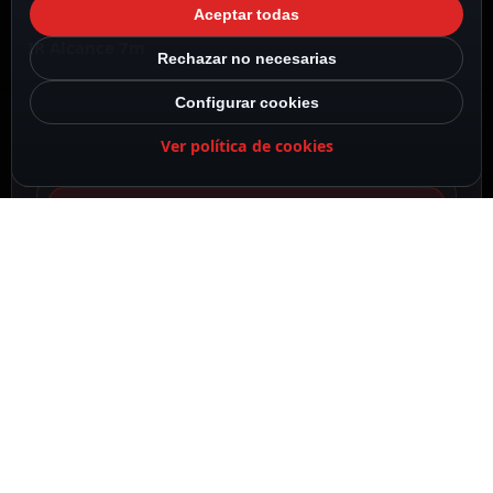
Aceptar todas
IR Alcance 7m
Rechazar no necesarias
Configurar cookies
Ver política de cookies
DESCRIPCIÓN
ESPECIFICACIONES
CONTENIDO DEL PAQUETE
DESCRIPCIÓN
VicoHome
Cámara IP sin cables a batería con panel solar