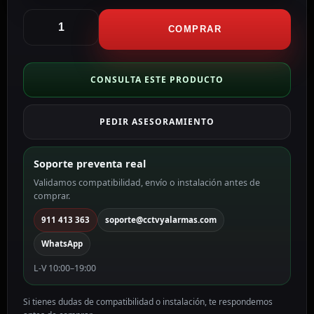
Vicohome
Exterior
COMPRAR
3Mpx
Wifi
a
CONSULTA ESTE PRODUCTO
batería
3
PEDIR ASESORAMIENTO
MP,
2.97
mm,
Soporte preventa real
WiFi,
Validamos compatibilidad, envío o instalación antes de
PoE
comprar.
CG122-
SOLAR
911 413 363
soporte@cctvyalarmas.com
cantidad
WhatsApp
L-V 10:00–19:00
Si tienes dudas de compatibilidad o instalación, te respondemos