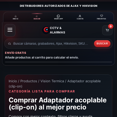
DISTRIBUIDORES AUTORIZADOS DE AJAX Y HIKVISION
⌂
⌕
♡
INICIO
BUSCAR
CUENTA
FAVORITOS
WHATSAPP
0
CCTV &
ABRIR
ALARMAS
MENÚ
BUSCAR
Buscar
productos
ENVÍO GRATIS
Añade productos al carrito para calcular el envío.
Inicio
/
Productos
/
Vision Termica
/ Adaptador acoplable
(clip-on)
CATEGORÍA LISTA PARA COMPRAR
Comprar Adaptador acoplable
(clip-on) al mejor precio
Compra con mejor contexto, filtros claros y ayuda