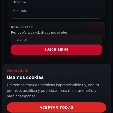
Garantías
Mi cuenta
NEWSLETTER
Recibe ofertas exclusivas y novedades.
Correo
electrónico
SUSCRIBIRME
PRIVACIDAD
Distribuidor oficial Ajax y Hikvision
Confianza Online
Usamos cookies
Envío 24/48h
Garantía oficial
Compra segura
Utilizamos cookies técnicas imprescindibles y, con tu
permiso, analítica y publicidad para mejorar el sitio y
medir campañas.
© 2026 CCTV & Alarmas
ACEPTAR TODAS
Aviso Legal
Privacidad
Cookies
Configurar cookies