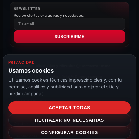
NEWSLETTER
Recibe ofertas exclusivas y novedades.
Correo
electrónico
SUSCRIBIRME
PRIVACIDAD
Distribuidor oficial Ajax y Hikvision
Confianza Online
Usamos cookies
Envío 24/48h
Garantía oficial
Compra segura
Utilizamos cookies técnicas imprescindibles y, con tu
permiso, analítica y publicidad para mejorar el sitio y
medir campañas.
© 2026 CCTV & Alarmas
ACEPTAR TODAS
Aviso Legal
Privacidad
Cookies
Configurar cookies
RECHAZAR NO NECESARIAS
Condiciones de compra
Envíos
Garantías
CONFIGURAR COOKIES
Devoluciones