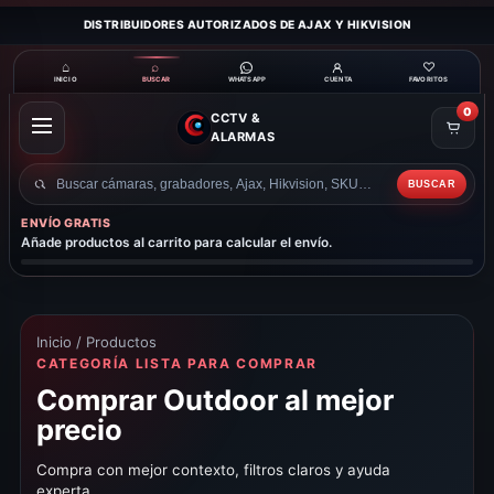
DISTRIBUIDORES AUTORIZADOS DE AJAX Y HIKVISION
⌂
⌕
♡
INICIO
BUSCAR
CUENTA
FAVORITOS
WHATSAPP
0
CCTV &
ABRIR
ALARMAS
MENÚ
BUSCAR
Buscar
productos
ENVÍO GRATIS
Añade productos al carrito para calcular el envío.
Inicio
/ Productos
CATEGORÍA LISTA PARA COMPRAR
Comprar Outdoor al mejor
precio
Compra con mejor contexto, filtros claros y ayuda
experta.