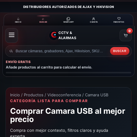
DISTRIBUIDORES AUTORIZADOS DE AJAX Y HIKVISION
⌂
⌕
♡
INICIO
BUSCAR
CUENTA
FAVORITOS
WHATSAPP
0
CCTV &
ABRIR
ALARMAS
MENÚ
BUSCAR
Buscar
productos
ENVÍO GRATIS
Añade productos al carrito para calcular el envío.
Inicio
/
Productos
/
Videoconferencia
/ Camara USB
CATEGORÍA LISTA PARA COMPRAR
Comprar Camara USB al mejor
precio
Compra con mejor contexto, filtros claros y ayuda
experta.