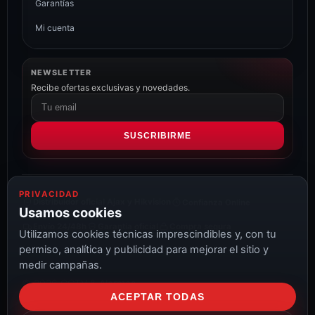
Garantías
Mi cuenta
NEWSLETTER
Recibe ofertas exclusivas y novedades.
Correo
electrónico
SUSCRIBIRME
PRIVACIDAD
Distribuidor oficial Ajax y Hikvision
Confianza Online
Usamos cookies
Envío 24/48h
Garantía oficial
Compra segura
Utilizamos cookies técnicas imprescindibles y, con tu
permiso, analítica y publicidad para mejorar el sitio y
medir campañas.
© 2026 CCTV & Alarmas
ACEPTAR TODAS
Aviso Legal
Privacidad
Cookies
Configurar cookies