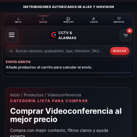
DISTRIBUIDORES AUTORIZADOS DE AJAX Y HIKVISION
⌂
⌕
♡
INICIO
BUSCAR
CUENTA
FAVORITOS
WHATSAPP
0
CCTV &
ABRIR
ALARMAS
MENÚ
BUSCAR
Buscar
productos
ENVÍO GRATIS
Añade productos al carrito para calcular el envío.
Inicio
/
Productos
/ Videoconferencia
CATEGORÍA LISTA PARA COMPRAR
Comprar Videoconferencia al
mejor precio
Compra con mejor contexto, filtros claros y ayuda
experta.