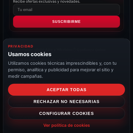
Recibe ofertas exclusivas y novedades.
Correo
electrónico
SUSCRIBIRME
PRIVACIDAD
Distribuidor oficial Ajax y Hikvision
Confianza Online
Usamos cookies
Envío 24/48h
Garantía oficial
Compra segura
Utilizamos cookies técnicas imprescindibles y, con tu
permiso, analítica y publicidad para mejorar el sitio y
medir campañas.
© 2026 CCTV & Alarmas
ACEPTAR TODAS
Aviso Legal
Privacidad
Cookies
Configurar cookies
RECHAZAR NO NECESARIAS
Condiciones de compra
Envíos
Garantías
CONFIGURAR COOKIES
Devoluciones
Ver política de cookies