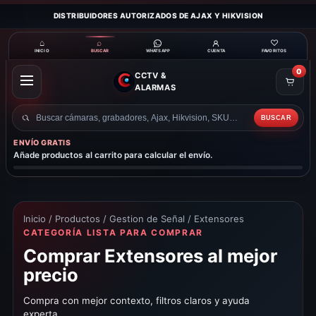
DISTRIBUIDORES AUTORIZADOS DE AJAX Y HIKVISION
⌂
⌕
♡
INICIO
BUSCAR
CUENTA
FAVORITOS
WHATSAPP
0
CCTV &
ABRIR
ALARMAS
MENÚ
BUSCAR
Buscar
productos
ENVÍO GRATIS
Añade productos al carrito para calcular el envío.
Inicio
/
Productos
/
Gestion de Señal
/ Extensores
CATEGORÍA LISTA PARA COMPRAR
Comprar Extensores al mejor
precio
Compra con mejor contexto, filtros claros y ayuda
experta.