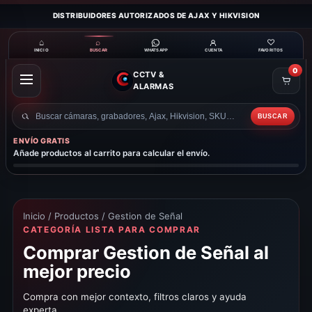
DISTRIBUIDORES AUTORIZADOS DE AJAX Y HIKVISION
⌂
⌕
♡
INICIO
BUSCAR
CUENTA
FAVORITOS
WHATSAPP
0
CCTV &
ABRIR
ALARMAS
MENÚ
BUSCAR
Buscar
productos
ENVÍO GRATIS
Añade productos al carrito para calcular el envío.
Inicio
/
Productos
/ Gestion de Señal
CATEGORÍA LISTA PARA COMPRAR
Comprar Gestion de Señal al
mejor precio
Compra con mejor contexto, filtros claros y ayuda
experta.