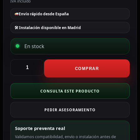
IVA incluido
Envío rápido desde España
🛠 Instalación disponible en Madrid
En stock
Lenkeng
Extensor
COMPRAR
Splitter
de
señal
CONSULTA ESTE PRODUCTO
HDMI
HDMI-
PEDIR ASESORAMIENTO
SPL-
1x2-
4K30-
Soporte preventa real
CAT6-
Validamos compatibilidad, envío o instalación antes de
L