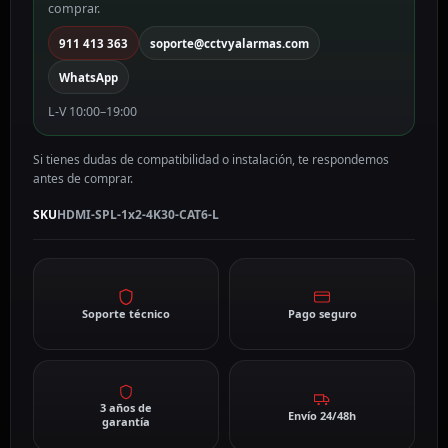
comprar.
cantidad
911 413 363
soporte@cctvyalarmas.com
WhatsApp
L-V 10:00–19:00
Si tienes dudas de compatibilidad o instalación, te respondemos
antes de comprar.
SKU
HDMI-SPL-1x2-4K30-CAT6-L
Soporte técnico
Pago seguro
3 años de
Envío 24/48h
garantía