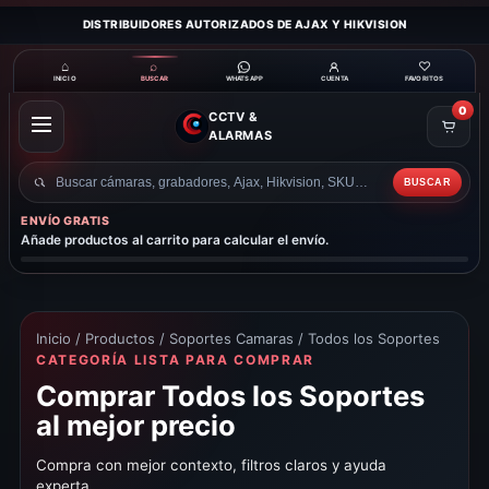
DISTRIBUIDORES AUTORIZADOS DE AJAX Y HIKVISION
⌂
⌕
♡
INICIO
BUSCAR
CUENTA
FAVORITOS
WHATSAPP
0
CCTV &
ABRIR
ALARMAS
MENÚ
BUSCAR
Buscar
productos
ENVÍO GRATIS
Añade productos al carrito para calcular el envío.
Inicio
/
Productos
/
Soportes Camaras
/ Todos los Soportes
CATEGORÍA LISTA PARA COMPRAR
Comprar Todos los Soportes
al mejor precio
Compra con mejor contexto, filtros claros y ayuda
experta.