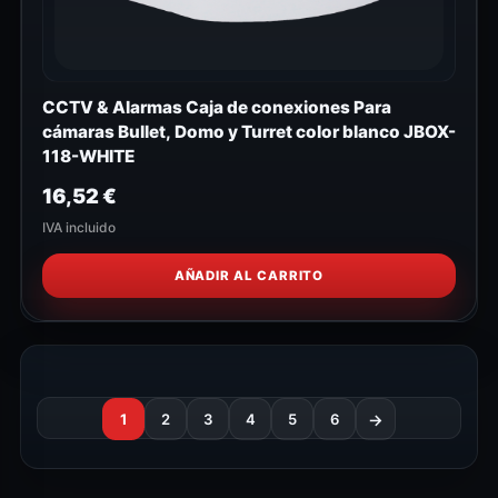
CCTV & Alarmas Caja de conexiones Para
cámaras Bullet, Domo y Turret color blanco JBOX-
118-WHITE
16,52
€
IVA incluido
AÑADIR AL CARRITO
1
2
3
4
5
6
→