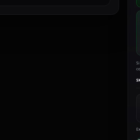
C
c
b
C
S
c
Si
c
S
Ex