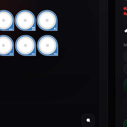
IV
C
A
p
e
m