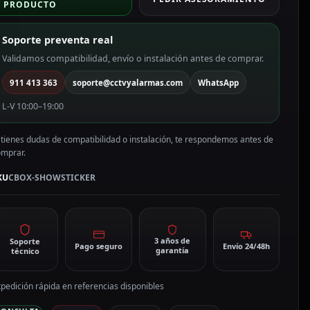
PRODUCTO
amBox
olor
Soporte preventa real
lanco
BOX-
Validamos compatibilidad, envío o instalación antes de comprar.
HOWSTICKER
911 413 363
soporte@cctvyalarmas.com
WhatsApp
antidad
L-V 10:00–19:00
 tienes dudas de compatibilidad o instalación, te respondemos antes de
omprar.
KU
CBOX-SHOWSTICKER
3 años de
Soporte
Pago seguro
Envío 24/48h
garantía
técnico
pedición rápida en referencias disponibles