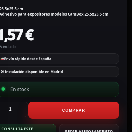
25.5x25.5 cm
Adhesivo para expositores modelos CamBox 25.5x25.5 cm
1,57
€
A incluido
Envío rápido desde España
🛠 Instalación disponible en Madrid
En stock
ambox
dhesivo
COMPRAR
ara
xpositores
CONSULTA ESTE
odelos
PEDIR ASESORAMIENTO