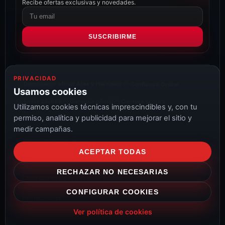
Recibe ofertas exclusivas y novedades.
Correo
electrónico
SUSCRIBIRME
PRIVACIDAD
Distribuidor oficial Ajax y Hikvision
Confianza Online
Usamos cookies
Envío 24/48h
Garantía oficial
Compra segura
Utilizamos cookies técnicas imprescindibles y, con tu
permiso, analítica y publicidad para mejorar el sitio y
medir campañas.
© 2026 CCTV & Alarmas
ACEPTAR TODAS
Aviso Legal
Privacidad
Cookies
Configurar cookies
RECHAZAR NO NECESARIAS
Condiciones de compra
Envíos
Garantías
CONFIGURAR COOKIES
Devoluciones
Ver política de cookies