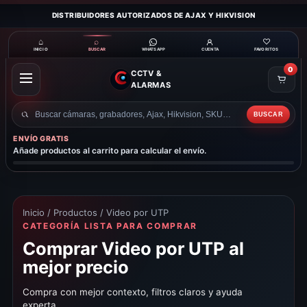
DISTRIBUIDORES AUTORIZADOS DE AJAX Y HIKVISION
⌂
⌕
♡
INICIO
BUSCAR
CUENTA
FAVORITOS
WHATSAPP
0
CCTV &
ABRIR
ALARMAS
MENÚ
BUSCAR
Buscar
productos
ENVÍO GRATIS
Añade productos al carrito para calcular el envío.
Inicio
/
Productos
/ Video por UTP
CATEGORÍA LISTA PARA COMPRAR
Comprar Video por UTP al
mejor precio
Compra con mejor contexto, filtros claros y ayuda
experta.