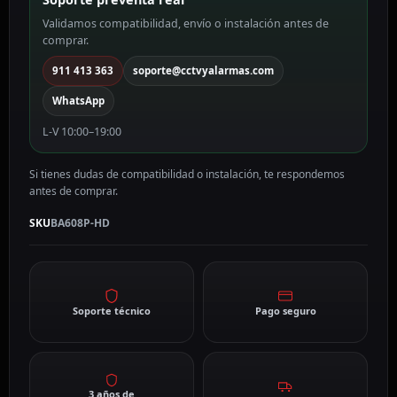
CVBS)
Validamos compatibilidad, envío o instalación antes de
5
comprar.
MP
BA608P-
911 413 363
soporte@cctvyalarmas.com
HD
WhatsApp
cantidad
L-V 10:00–19:00
Si tienes dudas de compatibilidad o instalación, te respondemos
antes de comprar.
SKU
BA608P-HD
Soporte técnico
Pago seguro
3 años de