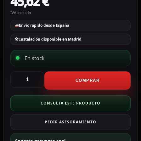
45,62
€
IVA incluido
Envío rápido desde España
🛠 Instalación disponible en Madrid
En stock
CCTV
&
COMPRAR
Alarmas
Video
Balun
CONSULTA ESTE PRODUCTO
4N1
(HDTVI,
PEDIR ASESORAMIENTO
HDCVI,
AHD
y
Soporte preventa real