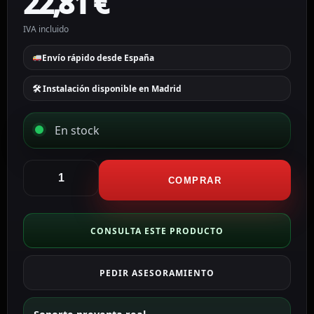
22,81
€
IVA incluido
Envío rápido desde España
🛠 Instalación disponible en Madrid
En stock
CCTV
&
COMPRAR
Alarmas
Transceptor
pasivo
CONSULTA ESTE PRODUCTO
por
par
PEDIR ASESORAMIENTO
trenzado
BA613P-
HAC