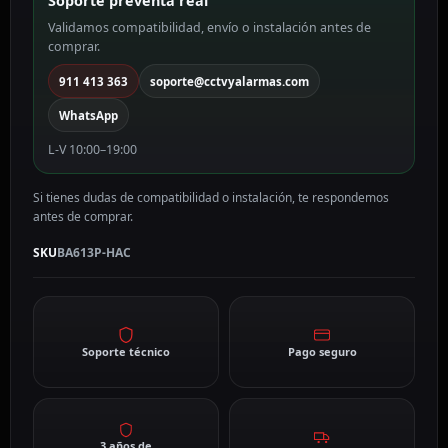
Soporte preventa real
cantidad
Validamos compatibilidad, envío o instalación antes de
comprar.
911 413 363
soporte@cctvyalarmas.com
WhatsApp
L-V 10:00–19:00
Si tienes dudas de compatibilidad o instalación, te respondemos
antes de comprar.
SKU
BA613P-HAC
Soporte técnico
Pago seguro
3 años de