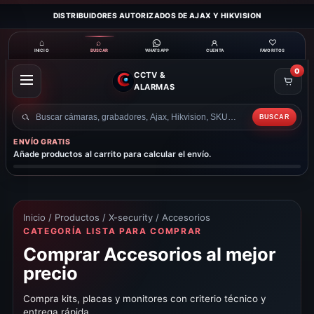
DISTRIBUIDORES AUTORIZADOS DE AJAX Y HIKVISION
⌂
⌕
♡
INICIO
BUSCAR
CUENTA
FAVORITOS
WHATSAPP
0
CCTV &
ABRIR
ALARMAS
MENÚ
BUSCAR
Buscar
productos
ENVÍO GRATIS
Añade productos al carrito para calcular el envío.
Inicio
/
Productos
/
X-security
/ Accesorios
CATEGORÍA LISTA PARA COMPRAR
Comprar Accesorios al mejor
precio
Compra kits, placas y monitores con criterio técnico y
entrega rápida.