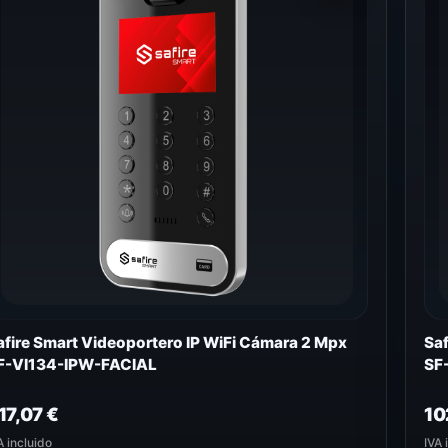
afire Smart Videoportero IP WiFi Cámara 2 Mpx
Saf
F-VI134-IPW-FACIAL
SF
17,07
€
10
A incluido
IVA 