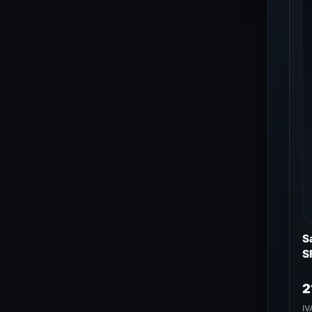
S
S
2
IV