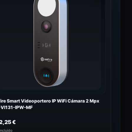
ire Smart Videoportero IP WiFi Cámara 2 Mpx
-VI131-IPW-MF
2,25
€
incluido