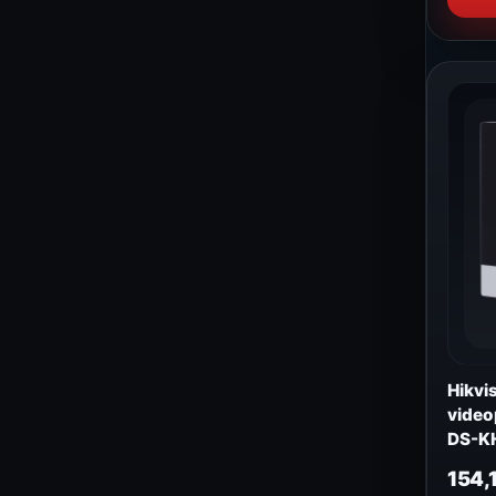
Hikvi
videop
DS-K
154,