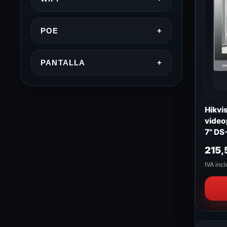
POE
+
PANTALLA
+
Hikvi
videop
7" D
215,
IVA incl