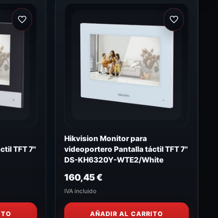
Hikvision Monitor para
ctil TFT 7"
videoportero Pantalla táctil TFT 7"
DS-KH6320Y-WTE2/White
160,45
€
IVA incluido
ITO
AÑADIR AL CARRITO