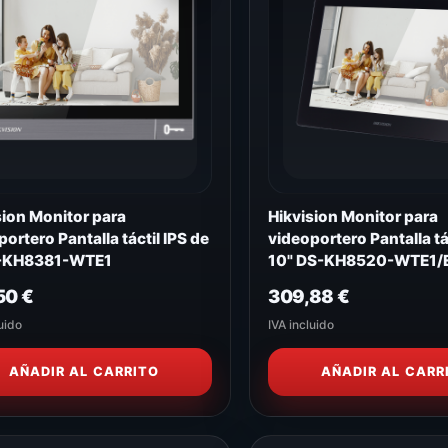
sion Monitor para
Hikvision Monitor para
ortero Pantalla táctil IPS de
videoportero Pantalla tá
S-KH8381-WTE1
10" DS-KH8520-WTE1/
50
€
309,88
€
uido
IVA incluido
AÑADIR AL CARRITO
AÑADIR AL CARR