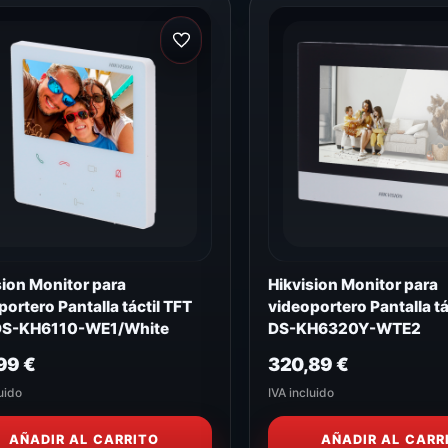
sion Monitor para
Hikvision Monitor para
portero Pantalla táctil TFT
videoportero Pantalla tá
 DS-KH6110-WE1/White
DS-KH6320Y-WTE2
,99
€
320,89
€
uido
IVA incluido
AÑADIR AL CARRITO
AÑADIR AL CARR