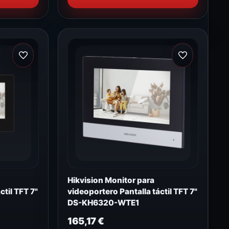
Hikvision Monitor para
ctil TFT 7"
videoportero Pantalla táctil TFT 7"
DS-KH6320-WTE1
165,17
€