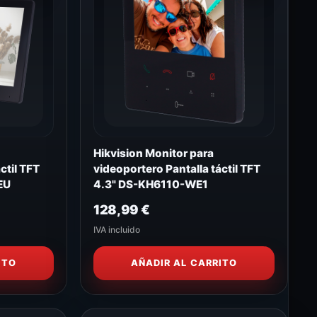
Hikvision Monitor para
ctil TFT
videoportero Pantalla táctil TFT
EU
4.3" DS-KH6110-WE1
128,99
€
IVA incluido
ITO
AÑADIR AL CARRITO