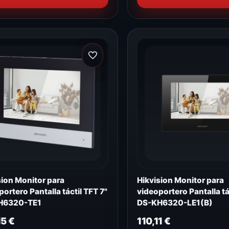
sion Monitor para
Hikvision Monitor para
ortero Pantalla táctil TFT 7"
videoportero Pantalla tá
H6320-TE1
DS-KH6320-LE1(B)
15
€
110,11
€