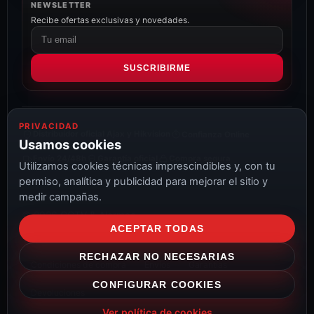
NEWSLETTER
Recibe ofertas exclusivas y novedades.
Correo
electrónico
SUSCRIBIRME
PRIVACIDAD
Distribuidor oficial Ajax y Hikvision
Confianza Online
Usamos cookies
Envío 24/48h
Garantía oficial
Compra segura
Utilizamos cookies técnicas imprescindibles y, con tu
permiso, analítica y publicidad para mejorar el sitio y
medir campañas.
© 2026 CCTV & Alarmas
ACEPTAR TODAS
Aviso Legal
Privacidad
Cookies
Configurar cookies
RECHAZAR NO NECESARIAS
Condiciones de compra
Envíos
Garantías
CONFIGURAR COOKIES
Devoluciones
Ver política de cookies