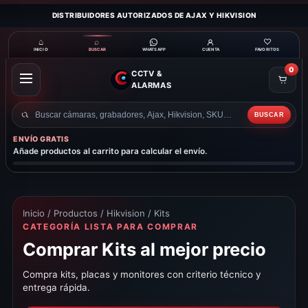
DISTRIBUIDORES AUTORIZADOS DE AJAX Y HIKVISION
⌂
⌕
♡
INICIO
BUSCAR
CUENTA
FAVORITOS
WHATSAPP
0
CCTV &
ABRIR
ALARMAS
MENÚ
BUSCAR
Buscar
productos
ENVÍO GRATIS
Añade productos al carrito para calcular el envío.
Inicio
/
Productos
/
Hikvision
/ Kits
CATEGORÍA LISTA PARA COMPRAR
Comprar Kits al mejor precio
Compra kits, placas y monitores con criterio técnico y
entrega rápida.