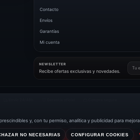
Contacto
Envíos
Garantías
Mi cuenta
NEWSLETTER
Corr
Recibe ofertas exclusivas y novedades.
elect
Envío 24/48h
Garantía oficial
Compra segura
rescindibles y, con tu permiso, analítica y publicidad para mejora
Aviso Legal
Privacidad
Cookies
Configurar cookies
CHAZAR NO NECESARIAS
CONFIGURAR COOKIES