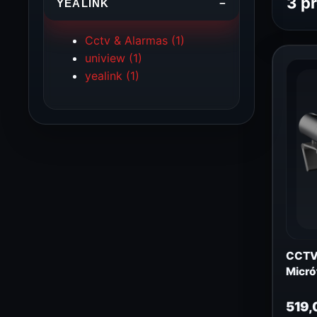
3 p
YEALINK
−
Cctv & Alarmas
(1)
uniview
(1)
yealink
(1)
CCTV
Micr
519,