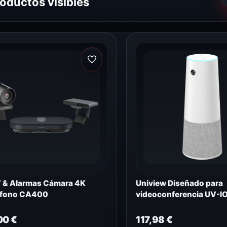
roductos visibles
 & Alarmas Cámara 4K
Uniview Diseñado para
ófono CA400
videoconferencia UV-
00
€
117,98
€