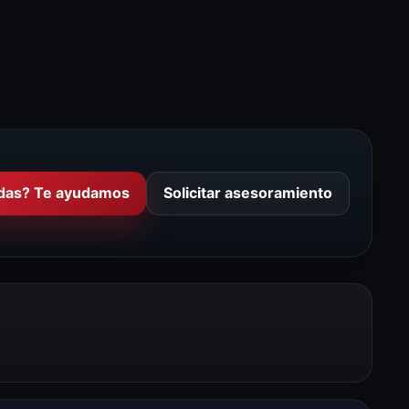
das? Te ayudamos
Solicitar asesoramiento