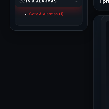
1 pr
CCTV & ALARMAS
−
Cctv & Alarmas
(1)