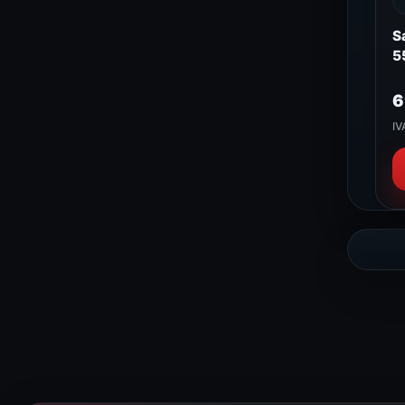
S
5
6
IV