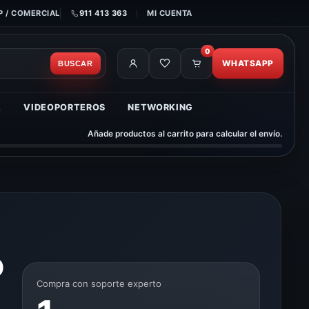
 / COMERCIAL
911 413 363
MI CUENTA
0
WHATSAPP
BUSCAR
A
VIDEOPORTEROS
NETWORKING
Añade productos al carrito para calcular el envío.
o
Compra con soporte experto