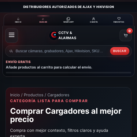
DISTRIBUIDORES AUTORIZADOS DE AJAX Y HIKVISION
⌂
⌕
♡
INICIO
BUSCAR
CUENTA
FAVORITOS
WHATSAPP
0
CCTV &
ABRIR
ALARMAS
MENÚ
BUSCAR
Buscar
productos
ENVÍO GRATIS
Añade productos al carrito para calcular el envío.
Inicio
/
Productos
/ Cargadores
CATEGORÍA LISTA PARA COMPRAR
Comprar Cargadores al mejor
precio
Compra con mejor contexto, filtros claros y ayuda
experta.