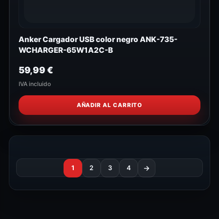
Anker Cargador USB color negro ANK-735-
WCHARGER-65W1A2C-B
59,99
€
IVA incluido
AÑADIR AL CARRITO
1
2
3
4
→