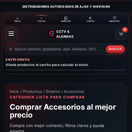
DISTRIBUIDORES AUTORIZADOS DE AJAX Y HIKVISION
⌂
⌕
♡
INICIO
BUSCAR
CUENTA
FAVORITOS
WHATSAPP
0
CCTV &
ABRIR
ALARMAS
MENÚ
BUSCAR
Buscar
productos
ENVÍO GRATIS
Añade productos al carrito para calcular el envío.
Inicio
/
Productos
/
Smanos
/ Accesorios
CATEGORÍA LISTA PARA COMPRAR
Comprar Accesorios al mejor
precio
Compra con mejor contexto, filtros claros y ayuda
experta.