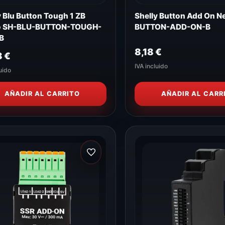
y Blu Button Tough 1 ZB
Shelly Button Add On N
o SH-BLU-BUTTON-TOUGH-
BUTTON-ADD-ON-B
B
8,18
€
8
€
IVA incluido
uido
AÑADIR AL CARRITO
AÑADIR AL CARR