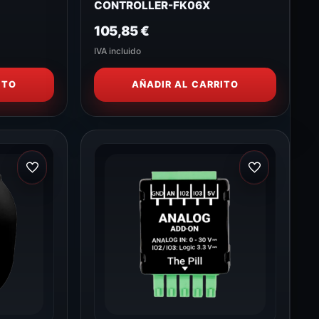
CONTROLLER-FK06X
105,85
€
IVA incluido
ITO
AÑADIR AL CARRITO