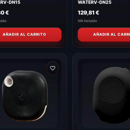
RV-DN15
WATERV-DN25
80
€
129,81
€
uido
IVA incluido
AÑADIR AL CARRITO
AÑADIR AL CARR