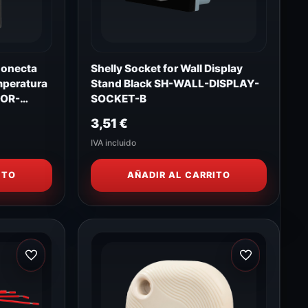
Conecta
Shelly Socket for Wall Display
mperatura
Stand Black SH-WALL-DISPLAY-
SOR-
SOCKET-B
3,51
€
IVA incluido
ITO
AÑADIR AL CARRITO