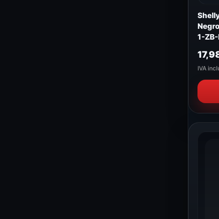
Shell
Negr
1-ZB-
17,9
IVA incl