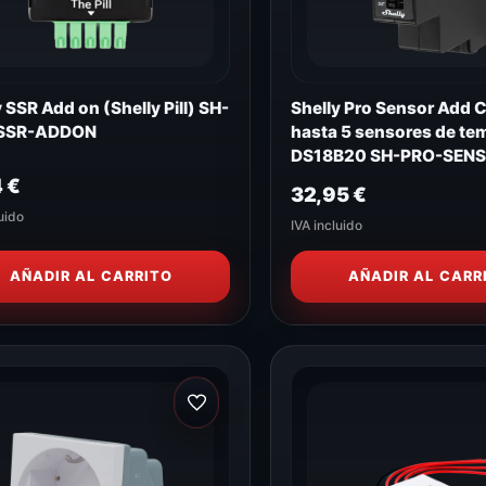
 SSR Add on (Shelly Pill) SH-
Shelly Pro Sensor Add 
-SSR-ADDON
hasta 5 sensores de te
DS18B20 SH-PRO-SEN
ADDON
4
€
32,95
€
uido
IVA incluido
AÑADIR AL CARRITO
AÑADIR AL CARR