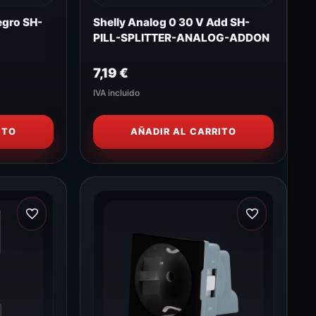
egro SH-
Shelly Analog 0 30 V Add SH-
PILL-SPLITTER-ANALOG-ADDON
7,19
€
IVA incluido
ITO
AÑADIR AL CARRITO