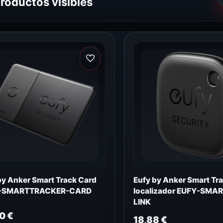
productos visibles
by Anker Smart Track Card
Eufy by Anker Smart Tr
-SMARTTRACKER-CARD
localizador EUFY-SMA
LINK
90
€
18,88
€