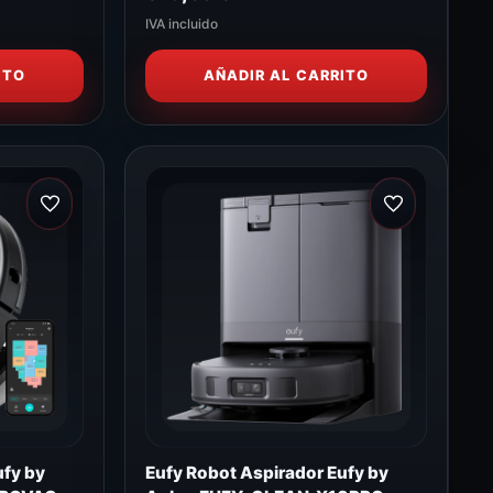
IVA incluido
ITO
AÑADIR AL CARRITO
ufy by
Eufy Robot Aspirador Eufy by