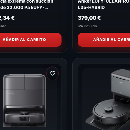
cia extrema con succión
Anker EUFY-CLEAN-R
 de 22.000 Pa EUFY-
L35-HYBRID
T-VACUUM-OMNI-E28
2,34
€
379,00
€
uido
IVA incluido
AÑADIR AL CARRITO
AÑADIR AL CARR