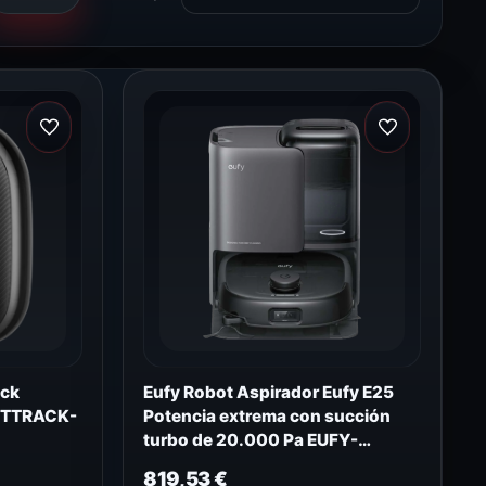
ack
Eufy Robot Aspirador Eufy E25
RTTRACK-
Potencia extrema con succión
turbo de 20.000 Pa EUFY-
ROBOT-VACUUM-OMNI-E25
819,53
€