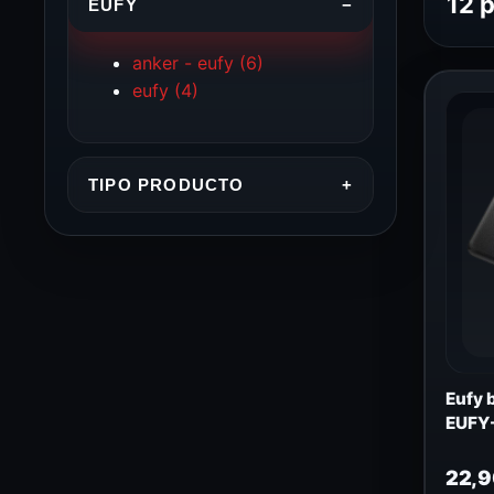
12 
EUFY
−
anker - eufy
(6)
eufy
(4)
TIPO PRODUCTO
+
Eufy 
EUFY
22,