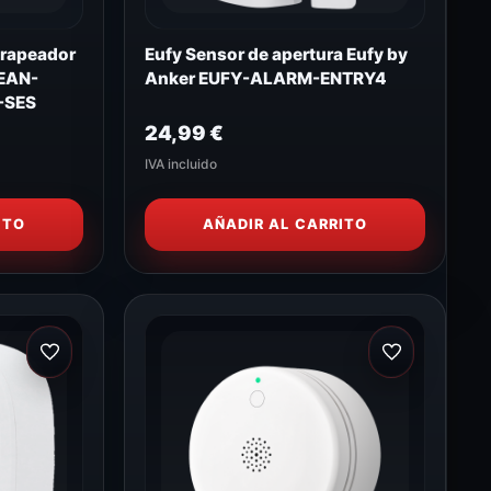
trapeador
Eufy Sensor de apertura Eufy by
LEAN-
Anker EUFY-ALARM-ENTRY4
-SES
24,99
€
IVA incluido
ITO
AÑADIR AL CARRITO