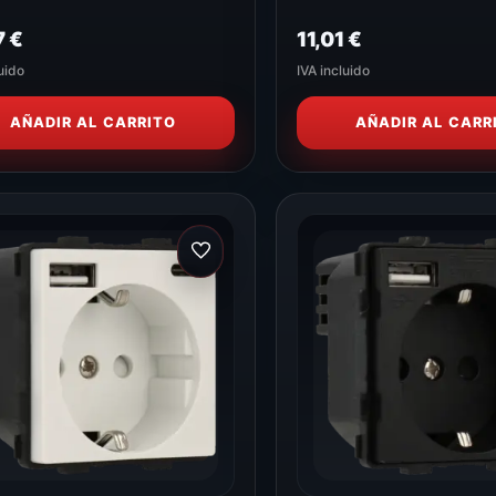
7
€
11,01
€
uido
IVA incluido
AÑADIR AL CARRITO
AÑADIR AL CARR