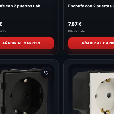
fe con 2 puertos usb
Enchufe con 2 puertos 
€
7,87
€
uido
IVA incluido
AÑADIR AL CARRITO
AÑADIR AL CARR