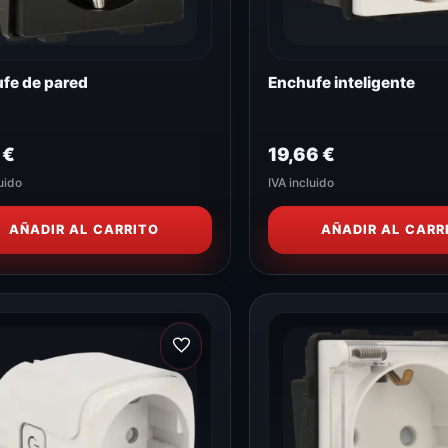
fe de pared
Enchufe inteligente
9
€
19,66
€
uido
IVA incluido
AÑADIR AL CARRITO
AÑADIR AL CARR