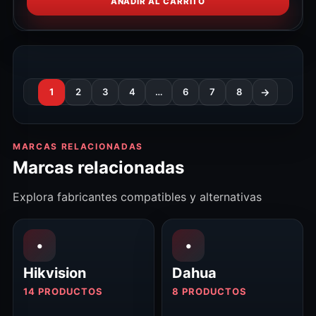
AÑADIR AL CARRITO
1
2
3
4
…
6
7
8
→
MARCAS RELACIONADAS
Marcas relacionadas
Explora fabricantes compatibles y alternativas
•
•
Hikvision
Dahua
14 PRODUCTOS
8 PRODUCTOS