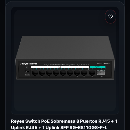
Reyee Switch PoE Sobremesa 8 Puertos RJ45 + 1
Uplink RJ45 + 1 Uplink SFP RG-ES110GS-P-L