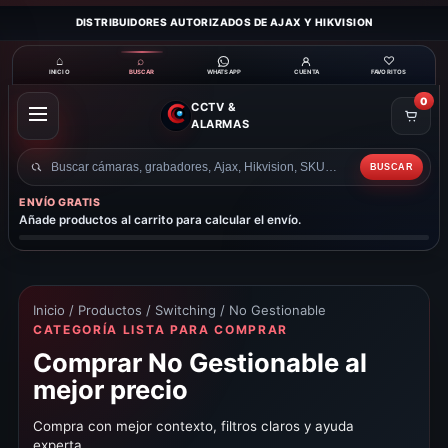
DISTRIBUIDORES AUTORIZADOS DE AJAX Y HIKVISION
⌂
⌕
♡
INICIO
BUSCAR
CUENTA
FAVORITOS
WHATSAPP
0
CCTV &
ABRIR
ALARMAS
MENÚ
BUSCAR
Buscar
productos
ENVÍO GRATIS
Añade productos al carrito para calcular el envío.
Inicio
/
Productos
/
Switching
/ No Gestionable
CATEGORÍA LISTA PARA COMPRAR
Comprar No Gestionable al
mejor precio
Compra con mejor contexto, filtros claros y ayuda
experta.