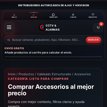
DISTRIBUIDORES AUTORIZADOS DE AJAX Y HIKVISION
⌂
⌕
♡
INICIO
BUSCAR
CUENTA
FAVORITOS
WHATSAPP
0
CCTV &
ABRIR
ALARMAS
MENÚ
BUSCAR
Buscar
productos
ENVÍO GRATIS
Añade productos al carrito para calcular el envío.
Inicio
/
Productos
/
Cableado Estructurado
/ Accesorios
CATEGORÍA LISTA PARA COMPRAR
Comprar Accesorios al mejor
precio
Compra con mejor contexto, filtros claros y ayuda
experta.