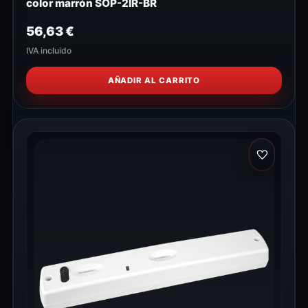
color marrón SOP-2IR-BR
56,63
€
IVA incluido
AÑADIR AL CARRITO