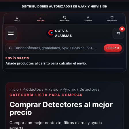
DISTRIBUIDORES AUTORIZADOS DE AJAX Y HIKVISION
⌂
⌕
♡
INICIO
BUSCAR
CUENTA
FAVORITOS
WHATSAPP
0
CCTV &
ABRIR
ALARMAS
MENÚ
BUSCAR
Buscar
productos
ENVÍO GRATIS
Añade productos al carrito para calcular el envío.
Inicio
/
Productos
/
Hikvision-Pyronix
/ Detectores
CATEGORÍA LISTA PARA COMPRAR
Comprar Detectores al mejor
precio
Compra con mejor contexto, filtros claros y ayuda
experta.