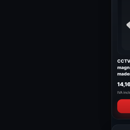
CCTV 
magné
made
14,1
IVA incl