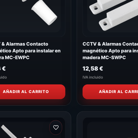
& Alarmas Contacto
CCTV & Alarmas Conta
tico Apto para instalar en
magnético Apto para ins
ra MC-EWPC
madera MC-SWPC
6
€
12,58
€
uido
IVA incluido
AÑADIR AL CARRITO
AÑADIR AL CARR