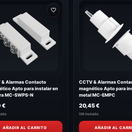
& Alarmas Contacto
CCTV & Alarmas Conta
tico Apto para instalar en
magnético Apto para ins
ra MC-SWPS-N
metal MC-EMPC
9
€
20,45
€
uido
IVA incluido
AÑADIR AL CARRITO
AÑADIR AL CARR