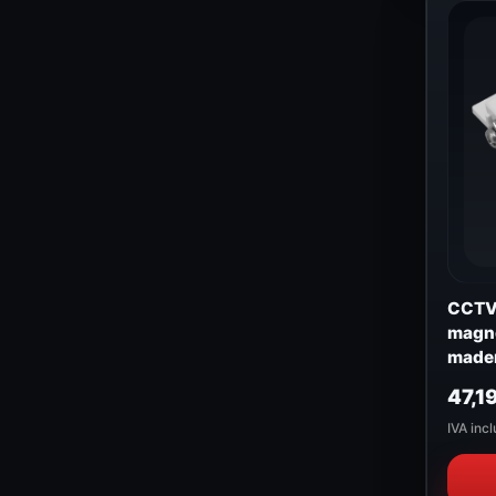
CCTV 
magné
made
47,1
IVA incl