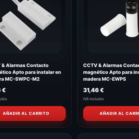
& Alarmas Contacto
CCTV & Alarmas Conta
tico Apto para instalar en
magnético Apto para ins
ra MC-SWPC-M2
madera MC-EWPS
6
€
31,46
€
uido
IVA incluido
AÑADIR AL CARRITO
AÑADIR AL CARR