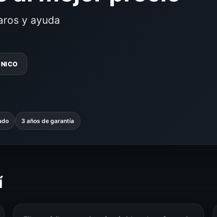
laros y ayuda
CNICO
ado
3 años de garantía
í