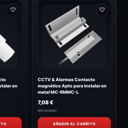
cto
CCTV & Alarmas Contacto
talar en
magnético Apto para instalar en
metal MC-RMMC-L
7,08
€
IVA incluido
ITO
AÑADIR AL CARRITO