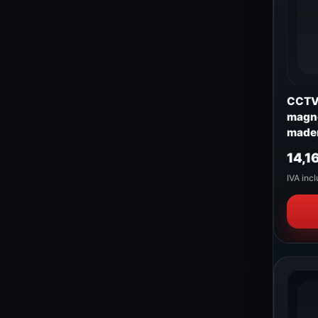
CCTV 
magné
made
14,1
IVA incl